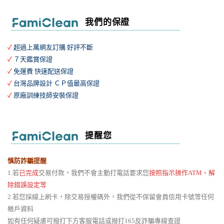
我們的保證
✓
超過上萬網友訂購 好評不斷
✓
７天鑑賞保證
✓
免運費 快速配送保證
✓
台灣品牌設計 ＣＰ值最高保證
✓
原廠訓練技師安裝保證
提醒您
慎防詐騙提醒
1.若
已完成
交易付款，我們不會主動打電話要求您
按照指示操作ATM、解
除錯誤設定等
2.若您採線上刷卡，除交易授權碼外，我們從不保留會員信用卡號等任何
帳戶資料
如有任何疑慮可撥打下方客服電話或撥打165反詐騙專線查證