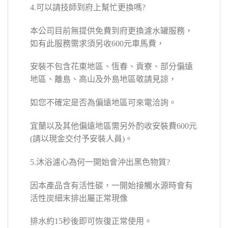
4.可以請技師到府上幫忙更換嗎?
本公司目前無提供免費到府更換濾水罐服務，
如有此服務需求須另收600元車馬費，
安裝不包含花東地區、恆春、貢寮、部分偏遠
地區、離島、高山及外島地區敬請見諒，
如您不確定是否為偏遠地區可來電洽詢。
宜蘭以及其他偏遠地區需另外酌收安裝費600元
(請以現金交付予安裝人員)。
5.沐浴濾心為何一開始會沖出黑色物質?
因本產品含有活性碳，一開始接觸水源時會有
活性炭細末排出屬正常現像
排水約15秒後即可恢復正常使用。