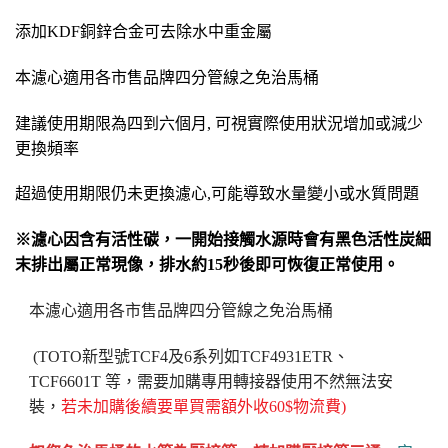
添加
KDF
銅鋅合金可去除水中重金屬
本濾心適用各
市售品牌
四分管線之免治馬桶
建議使用期限為四到六個月
,
可視實際使用狀況增加或減少
更換頻率
超過使用期限仍未更換濾心
,
可能導致水量變小或水質問題
※濾心因含有活性碳，一開始接觸水源時會有黑色活性炭細
末排出屬正常現像，排水約15秒後即可恢復正常使用。
本濾心適用各
市售品牌
四分管線之免治馬桶
(TOTO新型號TCF4及6系列如TCF4931ETR、
TCF6601T 等，需要加購專用轉接器使用不然無法安
裝，
若未加購後續要單買需額外收60$物流費)