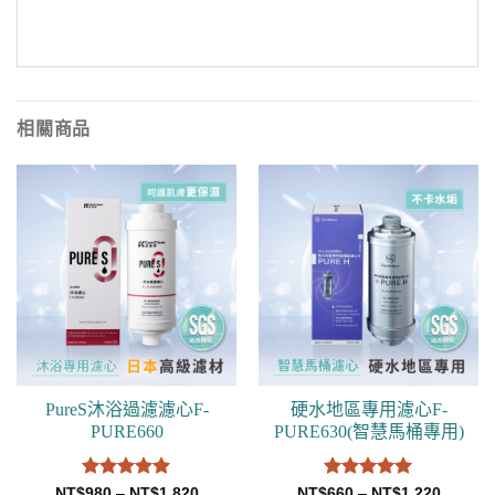
相關商品
PureS沐浴過濾濾心F-
硬水地區專用濾心F-
PURE660
PURE630(智慧馬桶專用)
評分
4.97
評分
4.98
NT$
980
–
NT$
1,820
NT$
660
–
NT$
1,220