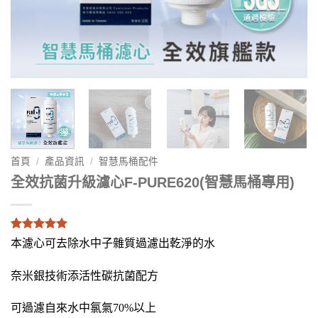
首頁
/
產品資訊
/
智慧馬桶配件
全效抗菌升級濾心F-PURE620(智慧馬桶專用)
顧客
63
留下
本濾心可去除水中子雜質過濾出乾淨的水
了評分
4.95
(滿分
為5)
奈米銀技術添活性碳抗菌配方
可過濾自來水中氯氣
70%
以上