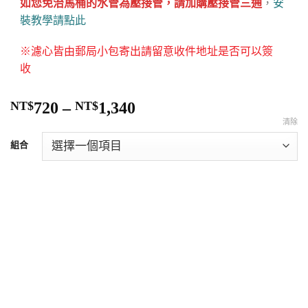
如您免治馬桶的水管為壓接管，請加購壓接管三通
，
安
裝教學請點此
※濾心皆由郵局小包寄出請留意收件地址是否可以簽
收
NT$
720
–
NT$
1,340
清除
組合