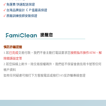
✓
免運費 快速配送保證
✓
台灣品牌設計 ＣＰ值最高保證
✓
原廠訓練技師安裝保證
提醒您
慎防詐騙提醒
1.若
已完成
交易付款，我們不會主動打電話要求您
按照指示操作ATM、解
除錯誤設定等
2.若您採線上刷卡，除交易授權碼外，我們從不保留會員信用卡號等任何
帳戶資料
如有任何疑慮可撥打下方客服電話或撥打165反詐騙專線查證