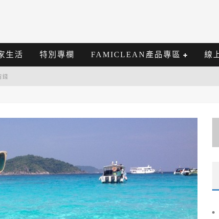
家生活
特別專欄
FAMICLEAN產品專區
線
省錢
 復古家具也能親民入手
 FUZZ」
包又涼爽