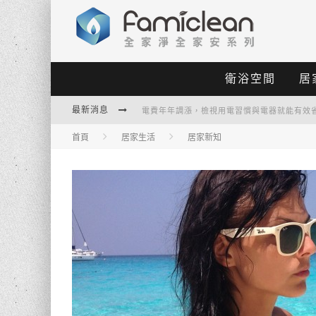
衛浴空間
居
電費年年調漲，檢視用電習慣與電器就能有效
最新消息
小紅書搶爆單品！IKEA復刻60年代經典單品
首頁
居家生活
居家新知
2024年度代表色：擁抱溫暖的「柔和桃 PEACH
夏季省電大作戰！掌握冷氣節電秘訣就能省荷