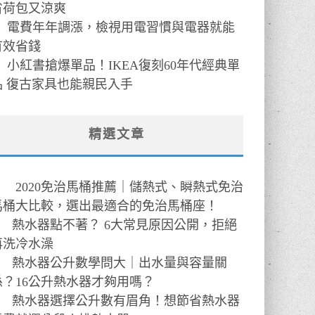
省荷包又涼爽
電費年年調漲，檢視用電習慣與電器就能
有效省錢
小紅書搶爆單品！IKEA復刻60年代經典單
品 復古家具也能親民入手
精選文章
●
2020免治馬桶推薦｜儲熱式、瞬熱式免治
馬桶大比較，選出最適合的免治馬桶座！
●
熱水器點不著？ 6大常見原因公開，拒絕
再洗冷水澡
●
熱水器公升數學問大｜出水量與容量關
係？16公升熱水器才夠用嗎？
●
熱水器選擇公升數有眉角！想節省熱水器